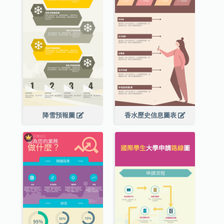
降雪預報圖
香水歷史信息圖表