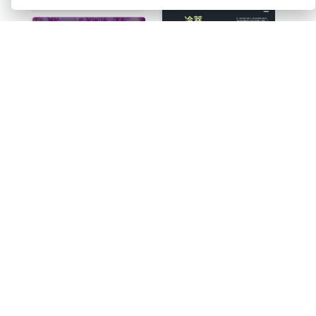
法國生啤酒飲料標籤
薰衣草產品標籤
英國葡萄酒標籤
有機化妝品產品標籤
複古植物插圖葡萄酒標籤