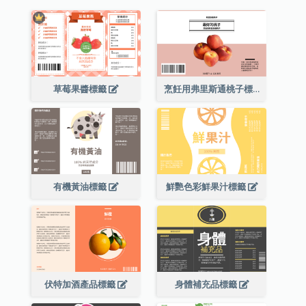
草莓果醬標籤
烹飪用弗里斯通桃子標籤
有機黃油標籤
鮮艷色彩鮮果汁標籤
伏特加酒產品標籤
身體補充品標籤