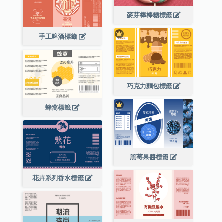
麥芽棒棒糖標籤
手工啤酒標籤
巧克力麵包標籤
蜂窩標籤
黑莓果醬標籤
花卉系列香水標籤