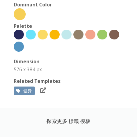
Dominant Color
Palette
Dimension
576 x 384 px
Related Templates
健身
探索更多 標籤 模板