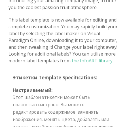
introducing your amazing company image, to offer
you the coolest passion fruit atmosphere.
This label template is now available for editing and
complete customization. You may rapidly build your
label by selecting the label maker on Visual
Paradigm Online, downloading it to your computer,
and then tweaking it! Change your label right away!
Looking for additional labels? You can utilize more
modern label templates from
the InfoART library.
Этикетки Template Specifications:
Настраиваемый:
Этот шаблон этикетки может быть
полностью настроен. Вы можете
редактировать содержимое, заменять
изображения, менять цвета, добавлять или
удалять дизайнерские блоки и многое другое.