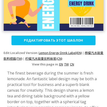
РЕДАКТИРОВАТЬ ЭТОТ ШАБЛОН
Edit Localized Version:
Lemon Energy Drink Label(EN)
|
檸檬汽水能量
飲料標籤(TW)
|
柠檬汽水能量饮料标签(CN)
View this page in:
EN
TW
CN
The finest beverage during the summer is fresh
lemonade. An fantastic label design may be both a
practical tool for business and a superb blank
canvas for creativity. This design shares a lemon
tea and dining table background with a yellow
border on top, together with a spherical tag