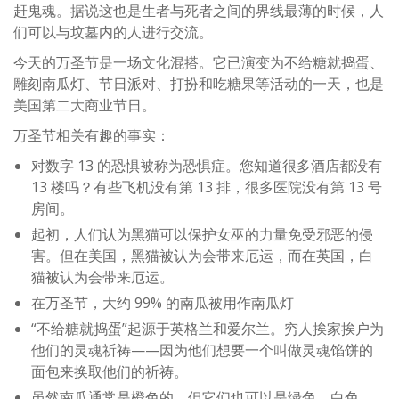
赶鬼魂。据说这也是生者与死者之间的界线最薄的时候，人
们可以与坟墓内的人进行交流。
今天的万圣节是一场文化混搭。它已演变为不给糖就捣蛋、
雕刻南瓜灯、节日派对、打扮和吃糖果等活动的一天，也是
美国第二大商业节日。
万圣节相关有趣的事实：
对数字 13 的恐惧被称为恐惧症。您知道很多酒店都没有
13 楼吗？有些飞机没有第 13 排，很多医院没有第 13 号
房间。
起初，人们认为黑猫可以保护女巫的力量免受邪恶的侵
害。但在美国，黑猫被认为会带来厄运，而在英国，白
猫被认为会带来厄运。
在万圣节，大约 99% 的南瓜被用作南瓜灯
“不给糖就捣蛋”起源于英格兰和爱尔兰。穷人挨家挨户为
他们的灵魂祈祷——因为他们想要一个叫做灵魂馅饼的
面包来换取他们的祈祷。
虽然南瓜通常是橙色的，但它们也可以是绿色、白色、