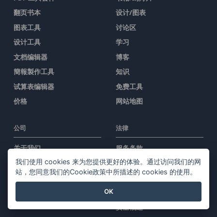
翻页书本
设计/图表
图表工具
讨论区
设计工具
学习
文档编辑器
博客
簡報製作工具
知识
试算表编辑器
免费工具
价格
网站地图
公司
法律
关于我们
服务条款
我们使用 cookies 来为您提供更好的体验。通过访问我们的网
新闻中心
AI Policy
站，您同意我们的Cookie政策中所描述的 cookies 的使用。
媒体工具包
隐私政策
OK
联系我们
Content Guidelines
安全概述