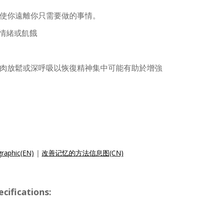
使你遠離你只需要做的事情。
觀情緒或飢餓
肉放鬆或深呼吸以恢復精神集中可能有助於增強
raphic(EN)
|
改善记忆的方法信息图(CN)
ifications: