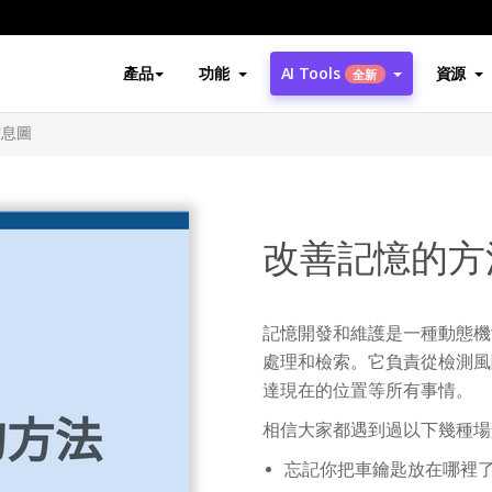
產品
功能
AI Tools
資源
全新
信息圖
改善記憶的方
記憶開發和維護是一種動態機
處理和檢索。它負責從檢測風
達現在的位置等所有事情。
相信大家都遇到過以下幾種場
忘記你把車鑰匙放在哪裡