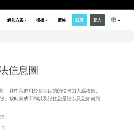
解決方案
模板
價格
註冊
登入
法信息圖
制，其中我們用於多種目的的信息由人腦收集、
險、按時完成工作以及記住您是誰以及您如何到
景：
了？