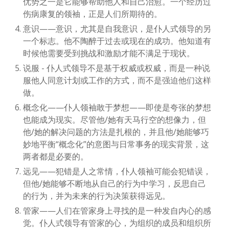
优势之一是它能够帮助他人和自己治愈。一个经历过
伤病康复的领袖，正是人们所期待的。
意识——意识，尤其是自我意识，是仆人式领导的另
一个标志。他不陶醉于过去或现在的成功。他知道有
时候他需要受到挑战和激励才能不满足于现状。
说服 - 仆人式领导不是基于权威或权威，而是一种说
服他人同意计划或工作的方式，而不是强迫他们这样
做。
概念化——仆人领袖敢于梦想——即使是夸张的梦想
也能成为现实。尽管他/她有天马行空的想像力，但
他/她的解决问题的方法是扎根的，并且他/她能够巧
妙地平衡“概念化”的意图与日常事务的现实背景，这
两者都是必要的。
远见——犯错是人之常情，仆人领袖可能会犯错误，
但他/她能够不断地从自己的行为中学习，反思自己
的行为，并为未来的行为决策获得远见。
管家——人们在管家身上寻找的是一种发自内心的感
觉。仆人式领导有管家的心，为组织的成员和组织所