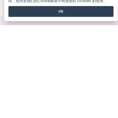
站，您同意我们的Cookie政策中所描述的 cookies 的使用。
查看所有 战略分析 模板
OK
创建精美的设计
无需信用卡、无需合同、无需下载，没有隐藏费用。
免费使用
产品
资源
PDF 工具套件
书籍/幻灯片
翻页书本
设计/图表