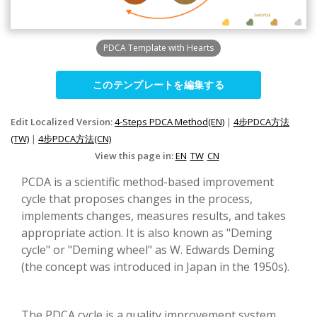
PDCA Template with Hearts
このテンプレートを編集する
Edit Localized Version:
4-Steps PDCA Method(EN)
|
4步PDCA方法
(TW)
|
4步PDCA方法(CN)
View this page in:
EN
TW
CN
PCDA is a scientific method-based improvement
cycle that proposes changes in the process,
implements changes, measures results, and takes
appropriate action. It is also known as "Deming
cycle" or "Deming wheel" as W. Edwards Deming
(the concept was introduced in Japan in the 1950s).
The PDCA cycle is a quality improvement system