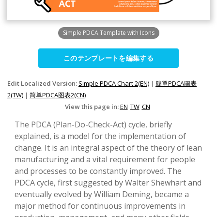
Simple PDCA Template with Icons
このテンプレートを編集する
Edit Localized Version:
Simple PDCA Chart 2(EN)
|
簡單PDCA圖表
2(TW)
|
简单PDCA图表2(CN)
View this page in:
EN
TW
CN
The PDCA (Plan-Do-Check-Act) cycle, briefly
explained, is a model for the implementation of
change. It is an integral aspect of the theory of lean
manufacturing and a vital requirement for people
and processes to be constantly improved. The
PDCA cycle, first suggested by Walter Shewhart and
eventually evolved by William Deming, became a
major method for continuous improvements in