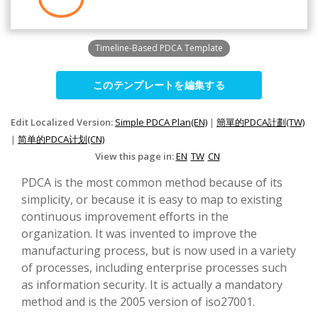
Timeline-Based PDCA Template
このテンプレートを編集する
Edit Localized Version:
Simple PDCA Plan(EN)
|
簡單的PDCA計劃(TW)
|
简单的PDCA计划(CN)
View this page in:
EN
TW
CN
PDCA is the most common method because of its
simplicity, or because it is easy to map to existing
continuous improvement efforts in the
organization. It was invented to improve the
manufacturing process, but is now used in a variety
of processes, including enterprise processes such
as information security. It is actually a mandatory
method and is the 2005 version of iso27001.