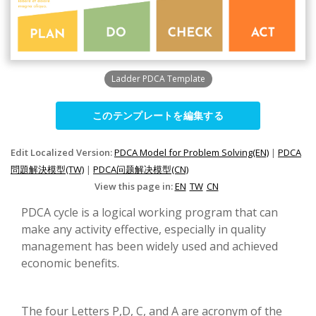
Ladder PDCA Template
このテンプレートを編集する
Edit Localized Version:
PDCA Model for Problem Solving(EN)
|
PDCA
問題解決模型(TW)
|
PDCA问题解决模型(CN)
View this page in:
EN
TW
CN
PDCA cycle is a logical working program that can
make any activity effective, especially in quality
management has been widely used and achieved
economic benefits.
The four Letters P,D, C, and A are acronym of the