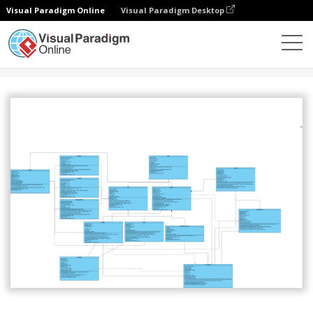
Visual Paradigm Online
Visual Paradigm Desktop
커뮤니티
공유