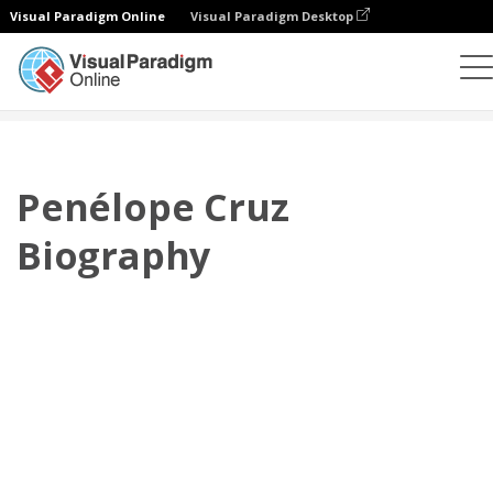
Visual Paradigm Online
Visual Paradigm Desktop
플립북
템플릿
전기
Penélope Cruz Biography
Penélope Cruz
Biography