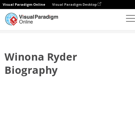
Visual Paradigm Online
Visual Paradigm Desktop
플립북
템플릿
전기
Winona Ryder Biography
Winona Ryder
Biography