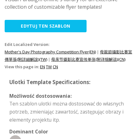
collection of customizable flyer templates!
EDYTUJ TEN SZABLON
Edit Localized Version:
Mother's Day Photography Competition Flyer(EN)
|
母親節攝影比賽宣
傳單張(附詳細解說)(TW)
|
母亲节摄影比赛宣传单张(附详细解说)(CN)
View this page in:
EN
TW
CN
Ulotki Template Specifications:
Możliwość dostosowania:
Ten szablon ulotki można dostosować do własnych
potrzeb, zmieniając zawartość, zastępując obrazy i
elementy projektu itp.
Dominant Color