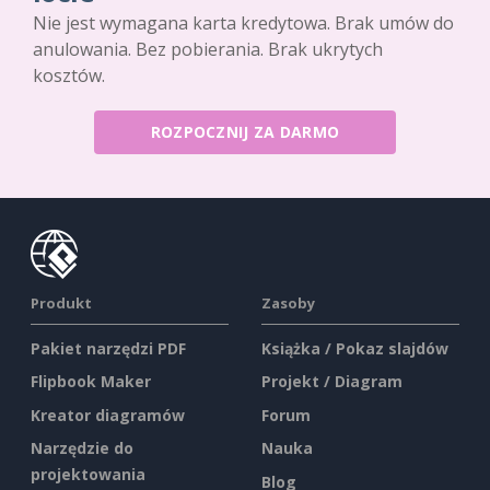
Nie jest wymagana karta kredytowa. Brak umów do
anulowania. Bez pobierania. Brak ukrytych
kosztów.
ROZPOCZNIJ ZA DARMO
Produkt
Zasoby
Pakiet narzędzi PDF
Książka / Pokaz slajdów
Flipbook Maker
Projekt / Diagram
Kreator diagramów
Forum
Narzędzie do
Nauka
projektowania
Blog