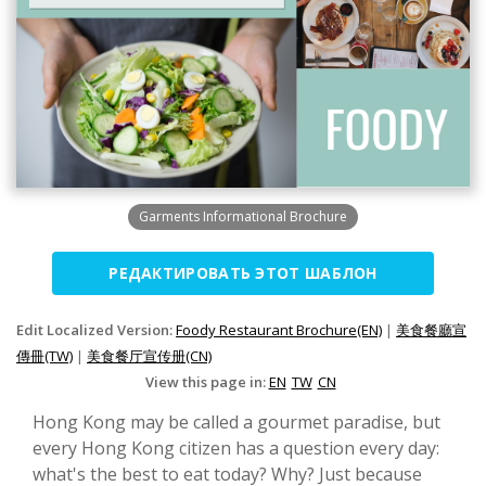
Garments Informational Brochure
РЕДАКТИРОВАТЬ ЭТОТ ШАБЛОН
Edit Localized Version:
Foody Restaurant Brochure(EN)
|
美食餐廳宣
傳冊(TW)
|
美食餐厅宣传册(CN)
View this page in:
EN
TW
CN
Hong Kong may be called a gourmet paradise, but
every Hong Kong citizen has a question every day:
what's the best to eat today? Why? Just because