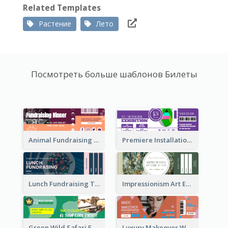
Related Templates
Растение
Лето
Посмотреть больше шаблонов Билеты
Animal Fundraising Ticket Show Ticket
Premiere Installation Exhibition Ticket
Lunch Fundraising Ticket
Impressionism Art Exhibition Ticket
Green Wild Safari Entry Ticket Design Idea
Luxury Makeover Workshop Ticket Design