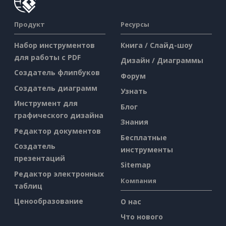
Продукт
Ресурсы
Набор инструментов
Книга / Слайд-шоу
для работы с PDF
Дизайн / Диаграммы
Создатель флипбуков
Форум
Создатель диаграмм
Узнать
Инструмент для
Блог
графического дизайна
Знания
Редактор документов
Бесплатные
Создатель
инструменты
презентаций
Sitemap
Редактор электронных
Компания
таблиц
Ценообразование
О нас
Что нового