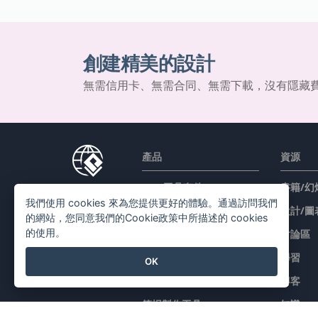
創建精美的設計
無需信用卡、無需合同、無需下載，沒有隱藏
產品
資源
PDF 工具套件
書籍/幻
我們使用 cookies 來為您提供更好的體驗。通過訪問我們
翻頁書本
設計/圖
的網站，您同意我們的Cookie政策中所描述的 cookies
的使用。
圖表工具
討論區
設計工具
學習
OK
文檔編輯器
博客
简报製作工具
知識