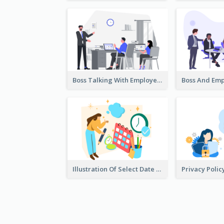
Boss Talking With Employee Illustration
Illustration Of Select Date & Time