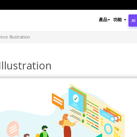
產品
功能
AI
nce Illustration
llustration