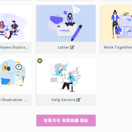
Boss And Employee Illustration
Letter
Privacy Policy Illustration
Help Service
查看所有 商業插圖 模板