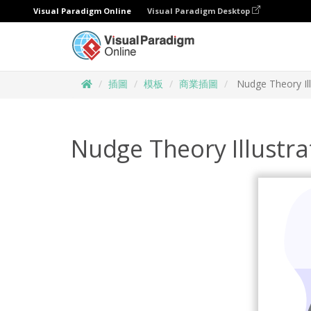
Visual Paradigm Online
Visual Paradigm Desktop
插圖
模板
商業插圖
Nudge Theory Ill
Nudge Theory Illustra