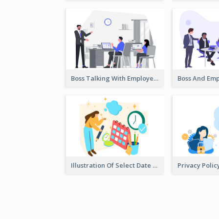
Boss Talking With Employee Illustration
Illustration Of Select Date & Time