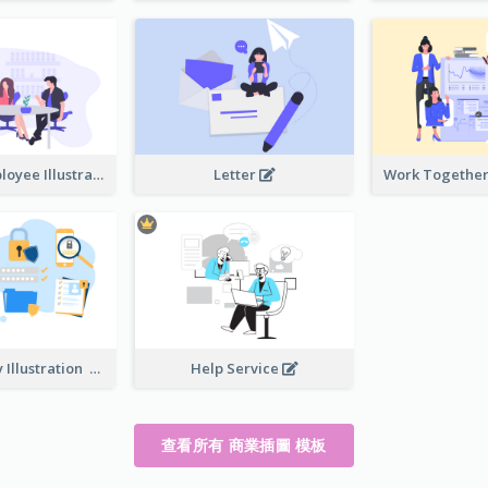
Boss And Employee Illustration
Letter
Privacy Policy Illustration
Help Service
查看所有 商業插圖 模板