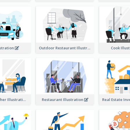
ustration
Outdoor Restaurant Illustration
Cook Illus
Dinner Together Illustration
Restaurant Illustration