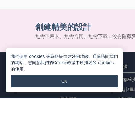
創建精美的設計
無需信用卡、無需合同、無需下載，沒有隱藏
我們使用 cookies 來為您提供更好的體驗。通過訪問我們
的網站，您同意我們的Cookie政策中所描述的 cookies
產品
資源
的使用。
PDF 工具套件
書籍/幻
OK
翻頁書本
設計/圖
圖表工具
討論區
設計工具
學習
文檔編輯器
博客
简报製作工具
知識