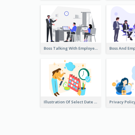
Boss Talking With Employee Illustration
Illustration Of Select Date & Time