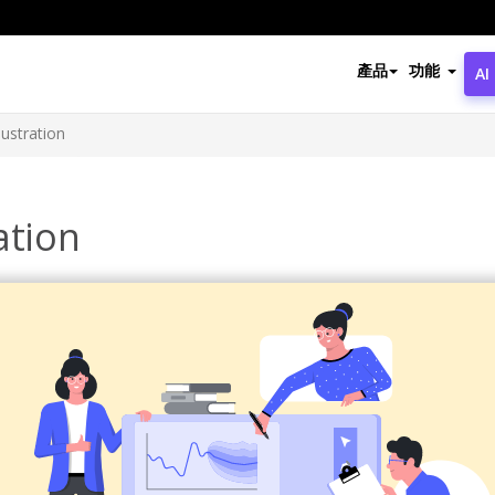
產品
功能
AI
lustration
ation