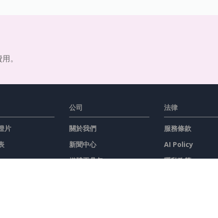
費用。
公司
法律
燈片
關於我們
服務條款
表
新聞中心
AI Policy
媒體工具包
隱私政策
聯繫我們
Content Guidel
安全概述
舉報投訴