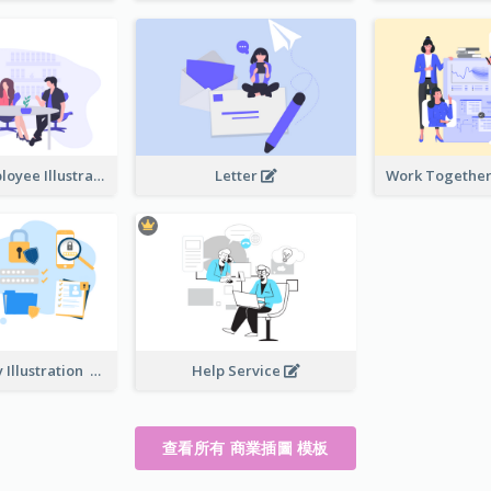
Boss And Employee Illustration
Letter
Privacy Policy Illustration
Help Service
查看所有 商業插圖 模板