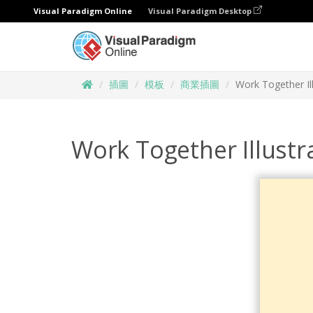
Visual Paradigm Online
Visual Paradigm Desktop
插圖
模板
商業插圖
Work Together Il
Work Together Illustr