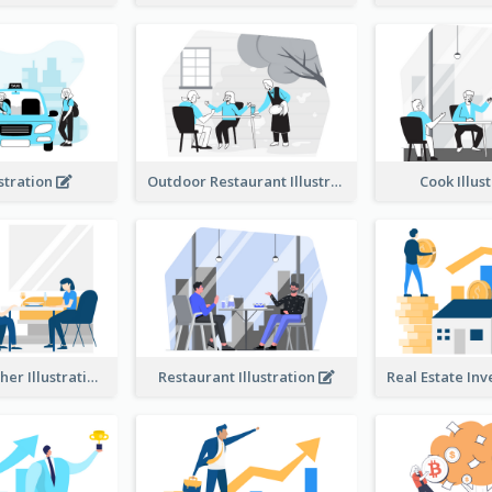
ustration
Outdoor Restaurant Illustration
Cook Illus
Dinner Together Illustration
Restaurant Illustration