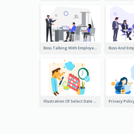
Boss Talking With Employee Illustration
Illustration Of Select Date & Time