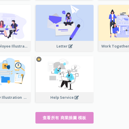
Boss And Employee Illustration
Letter
Privacy Policy Illustration
Help Service
查看所有 商業插圖 模板