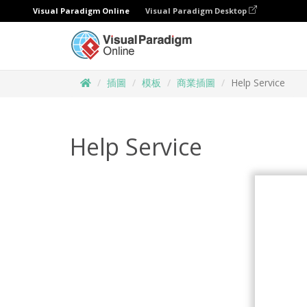
Visual Paradigm Online
Visual Paradigm Desktop
插圖
模板
商業插圖
Help Service
Help Service