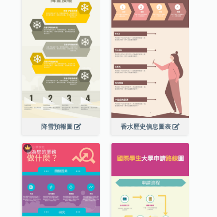
降雪預報圖
香水歷史信息圖表