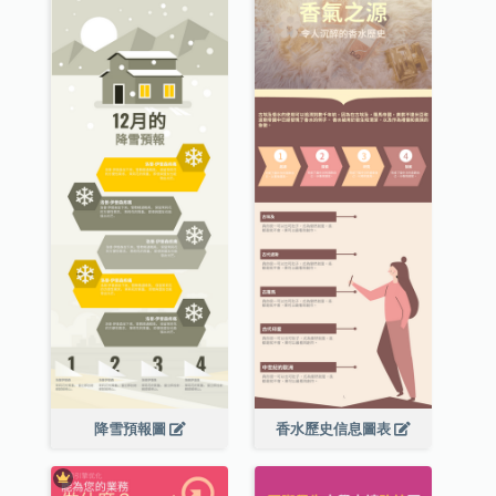
降雪預報圖
香水歷史信息圖表