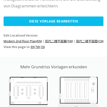
von Diagrammen erleichtern.
DIESE VORLAGE BEARBEITEN
Edit Localized Version:
Modern 2nd Floor Plan(EN)
|
現代二樓平面圖(TW)
|
现代二楼平面图(CN)
View this page in:
EN
TW
CN
Mehr Grundriss Vorlagen erkunden