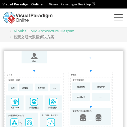
Visual Paradigm Online
Visual Paradigm Desktop
Des diagrammes
Templates
Alibaba Cloud Architecture Diagram
智慧交通大数据解决方案