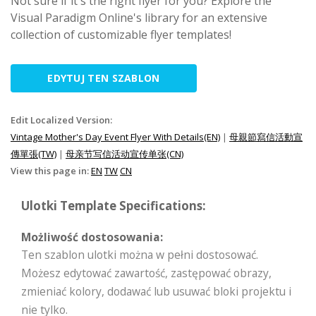
Not sure if it's the right flyer for you? Explore the
Visual Paradigm Online's library for an extensive
collection of customizable flyer templates!
EDYTUJ TEN SZABLON
Edit Localized Version:
Vintage Mother's Day Event Flyer With Details(EN)
|
母親節寫信活動宣
傳單張(TW)
|
母亲节写信活动宣传单张(CN)
View this page in:
EN
TW
CN
Ulotki Template Specifications:
Możliwość dostosowania:
Ten szablon ulotki można w pełni dostosować.
Możesz edytować zawartość, zastępować obrazy,
zmieniać kolory, dodawać lub usuwać bloki projektu i
nie tylko.