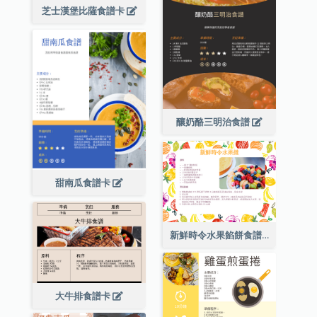
芝士漢堡比薩食譜卡
釀奶酪三明治食譜
甜南瓜食譜卡
新鮮時令水果餡餅食譜卡
大牛排食譜卡