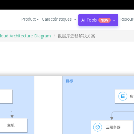
Product
Caractéristiques
Resour
AI Tools
NEW
loud Architecture Diagram
数据库迁移解决方案