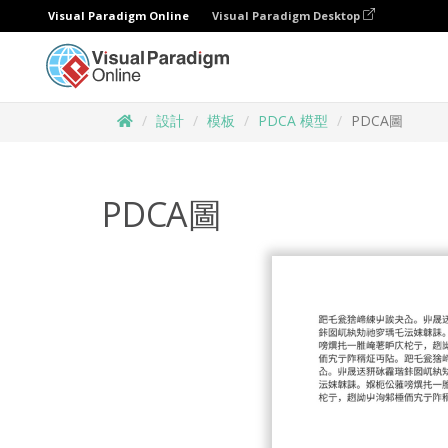
Visual Paradigm Online
Visual Paradigm Desktop
設計
模板
PDCA 模型
PDCA圖
PDCA圖