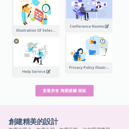
Conference Rooms
Illustration Of Select Date & Time
Privacy Policy Illustration
Help Service
查看所有 商業插圖 模板
創建精美的設計