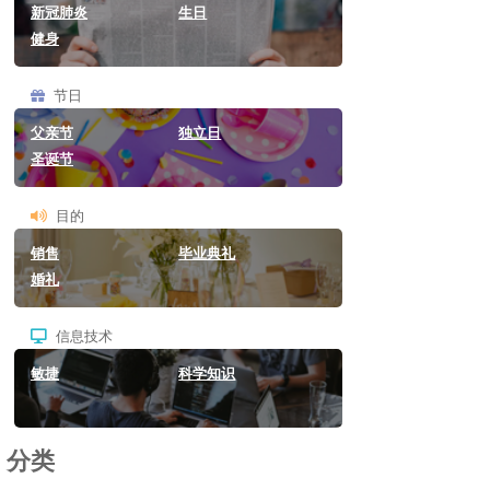
新冠肺炎
生日
健身
节日
父亲节
独立日
圣诞节
目的
销售
毕业典礼
婚礼
信息技术
敏捷
科学知识
分类