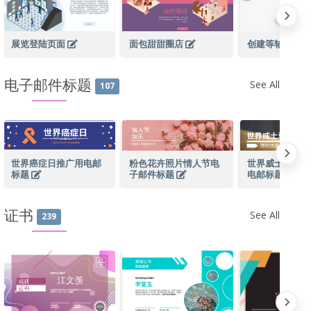
展览登陆页面
面包甜甜圈店
创建等轴测图
电子邮件标题
See All
107
世界癌症日推广用电邮
粉色花卉照片情人节电
世界威士忌日限
标题
子邮件标题
电邮标题
证书
See All
239