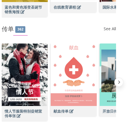
蓝色和黄色渐变圣诞节
在线教育课程
国际水果日摄
销售海报
传单
See All
362
情人节服装特别促销宣
献血传单
开放日传单
传单张