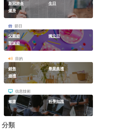
新冠肺炎
生日
健身
節日
父親節
獨立日
聖誕節
目的
銷售
畢業典禮
婚禮
信息技術
敏捷
科學知識
分類