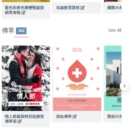
藍色和黃色漸變聖誕節
在線教育課程
國際水果日攝
銷售海報
傳單
See All
362
情人節服裝特別促銷宣
捐血傳單
開放日傳單
傳單張