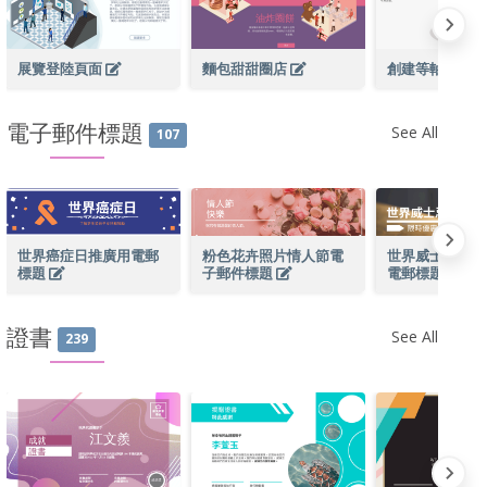
展覽登陸頁面
麵包甜甜圈店
創建等軸測圖
電子郵件標題
See All
107
世界癌症日推廣用電郵
粉色花卉照片情人節電
世界威士忌日限
標題
子郵件標題
電郵標題
證書
See All
239