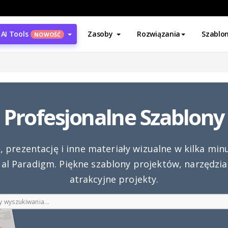
AI Tools
Zasoby
Rozwiązania
Szablo
NOWOŚĆ
Profesjonalne Szablony
ę, prezentację i inne materiały wizualne w kilka min
ual Paradigm. Piękne szablony projektów, narzędzi
atrakcyjne projekty.