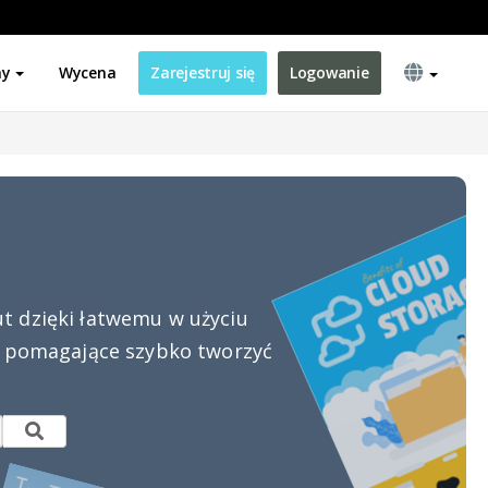
ny
Wycena
Zarejestruj się
Logowanie
ut dzięki łatwemu w użyciu
a pomagające szybko tworzyć