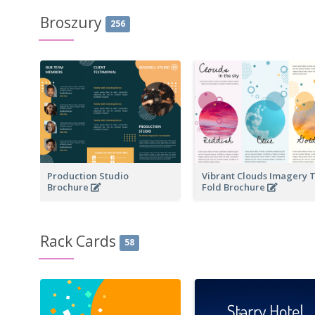
Broszury
256
Production Studio
Vibrant Clouds Imagery T
Brochure
Fold Brochure
Rack Cards
58