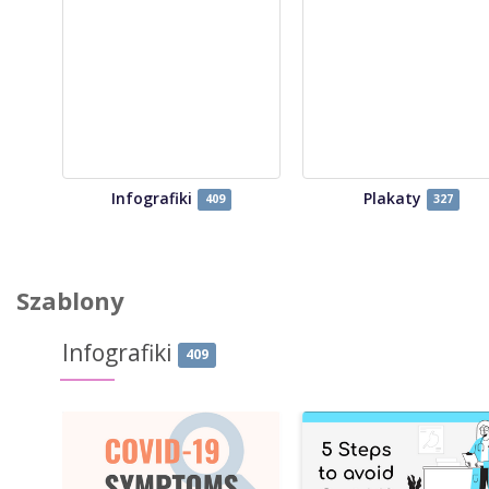
Infografiki
Plakaty
409
327
Szablony
Infografiki
409