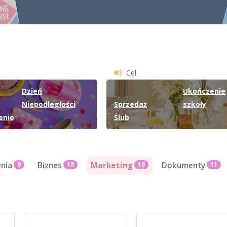
Cel
Dzień
Ukończenie
Niepodległości
Sprzedaż
szkoły
enie
Ślub
nia
9
Biznes
18
Marketing
18
Dokumenty
11