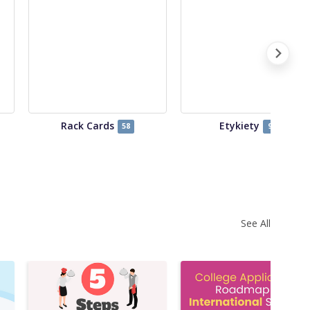
Rack Cards
Etykiety
58
92
See All