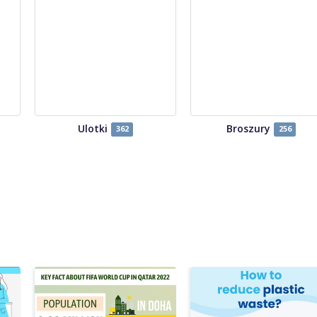
Ulotki
Broszury
362
256