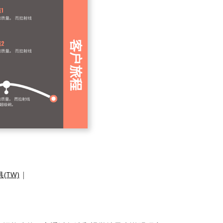
(TW)
|