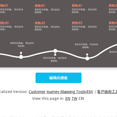
编辑此模板
calized Version:
Customer Journey Mapping Tools(EN)
|
客戶旅程工具
View this page in:
EN
TW
CN